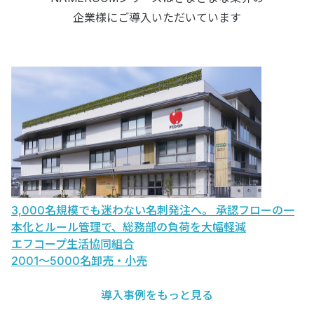
企業様にご導入いただいています
ム
3,000名規模でも迷わない名刺発注へ。 承認フローの一
N
本化とルール管理で、総務部の負荷を大幅軽減
支
エフコープ生活協同組合
株
2001〜5000名
卸売・小売
5
導入事例をもっと見る