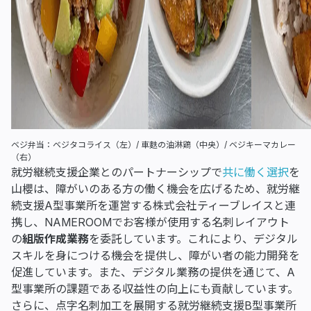
ベジ弁当：ベジタコライス（左）/ 車麩の油淋鶏（中央）/ ベジキーマカレー
（右）
就労継続支援企業とのパートナーシップで
共に働く選択
を
山櫻は、障がいのある方の働く機会を広げるため、就労継
続支援A型事業所を運営する株式会社ティーブレイスと連
携し、NAMEROOMでお客様が使用する名刺レイアウト
の
組版作成業務
を委託しています。これにより、デジタル
スキルを身につける機会を提供し、障がい者の能力開発を
促進しています。また、デジタル業務の提供を通じて、A
型事業所の課題である収益性の向上にも貢献しています。
さらに、点字名刺加工を展開する就労継続支援B型事業所