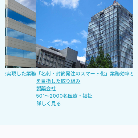
務
「名刺・封筒発注のスマート化」業務効率とコストの両立
膨
を目指した取り組み
務
製薬会社
株
501〜2000名
医療・福祉
5
詳しく見る