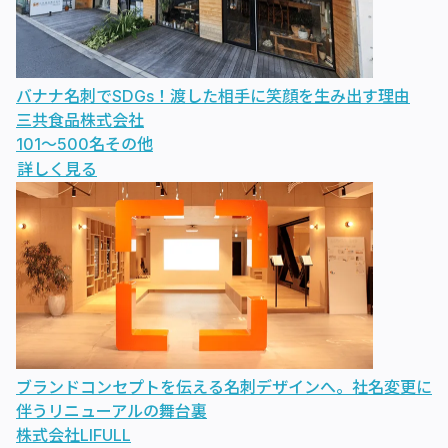
バナナ名刺でSDGs！渡した相手に笑顔を生み出す理由
三共食品株式会社
101〜500名
その他
詳しく見る
ブランドコンセプトを伝える名刺デザインへ。社名変更に
伴うリニューアルの舞台裏
株式会社LIFULL