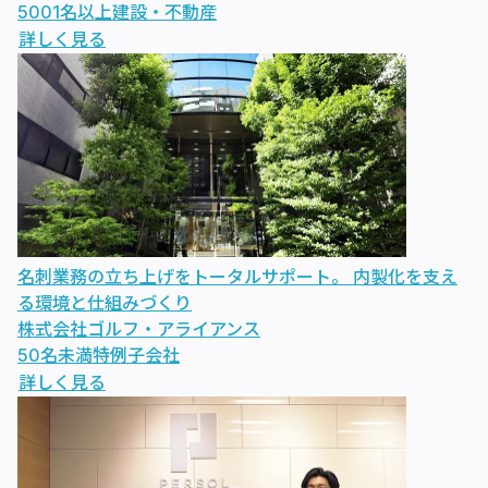
5001名以上
建設・不動産
詳しく見る
名刺業務の立ち上げをトータルサポート。 内製化を支え
る環境と仕組みづくり
株式会社ゴルフ・アライアンス
50名未満
特例子会社
詳しく見る