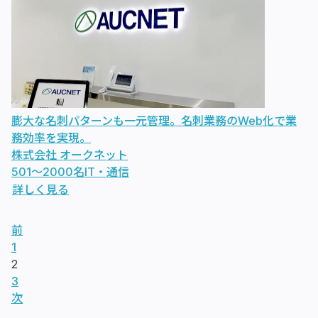
膨大な名刺パターンも一元管理。名刺業務のWeb化で業
務効率を実現。
株式会社 オークネット
501〜2000名
IT・通信
詳しく見る
前
1
2
3
次