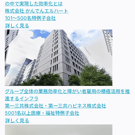
の中で実現した効率化とは
株式会社 かんでんエルハート
101〜500名
特例子会社
詳しく見る
グループ全体の業務効率化と障がい者雇用の積極活用を推
進するインフラ
第一三共株式会社・第一三共ハピネス株式会社
5001名以上
医療・福祉
特例子会社
詳しく見る