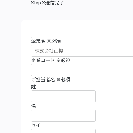
Step 3
送信完了
企業名
※必須
企業コード
※必須
ご担当者名
※必須
姓
名
セイ